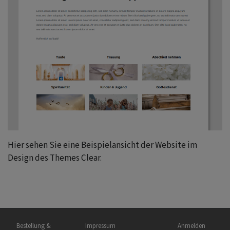
Hier sehen Sie eine Beispielansicht der Website im
Design des Themes Clear.
Hauptnavigation
Fußbereichsmenü
Benutzermenü
Bestellung &
Impressum
Anmelden