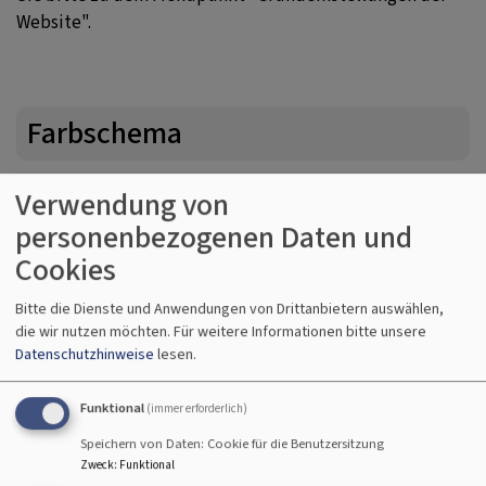
Website".
Farbschema
Sie können das Farbschema Ihrer Website ganz nach Ihren
Verwendung von
Wünschen gestalten.
personenbezogenen Daten und
Dazu können Sie entweder aus den offiziellen Farben des
Cookies
ELKB Style Guides eine Farbe einstellen, die perfekt auf
Ihre Seite abgestimmt ist
Bitte die Dienste und Anwendungen von Drittanbietern auswählen,
die wir nutzen möchten.
Für weitere Informationen bitte unsere
Oder, falls Sie eine spezielle Farbe bevorzugen, haben
Datenschutzhinweise
lesen.
Sie die Möglichkeit, diese individuell festzulegen. Geben
Sie dazu einfach den gewünschten Hex-Code in das Feld
Funktional
(immer erforderlich)
„Hauptfarbe“ ein.
Speichern von Daten: Cookie für die Benutzersitzung
Zweck
:
Funktional