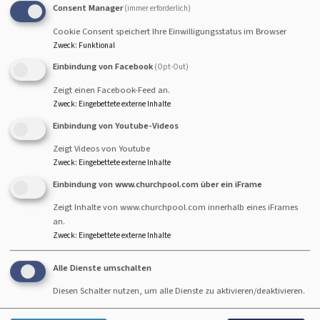
Ausrichtung
Consent Manager
(immer erforderlich)
Cookie Consent speichert Ihre Einwilligungsstatus im Browser
Hier können Sie entscheiden, ob Sie eine mittige oder
Zweck
:
Funktional
eine linksbündige Ausrichtung bevorzugen.
Einbindung von Facebook
(Opt-Out)
Zeigt einen Facebook-Feed an.
Ecken rund oder eckig
Zweck
:
Eingebettete externe Inhalte
Einbindung von Youtube-Videos
Hier können Sie festlegen, ob Elemente, wie Buttons
Zeigt Videos von Youtube
oder Bilder mit runden oder eckigen Ecken dargestellt
Zweck
:
Eingebettete externe Inhalte
werden sollen.
Einbindung von www.churchpool.com über ein iFrame
Zeigt Inhalte von www.churchpool.com innerhalb eines iFrames
Headerbild/ Slider/ Video
an.
Zweck
:
Eingebettete externe Inhalte
Hier können Sie auswählen, ob Sie ein das Headerbild,
einen Slider oder ein Video aktivieren möchten.
Alle Dienste umschalten
Diesen Schalter nutzen, um alle Dienste zu aktivieren/deaktivieren.
Wenn Sie sich für ein
Headerbild
entscheiden, wenden
Sie sich bitte an
vernetztekirche@elkb.de
, dann