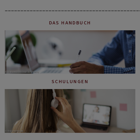
___________________________________________
DAS HANDBUCH
SCHULUNGEN