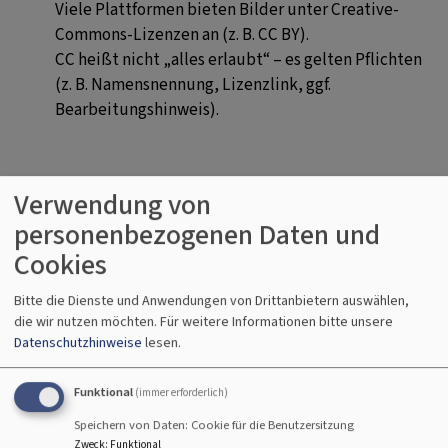
Viele Plattformen bieten Bilder unter Creative-
Commons-Lizenzen an (z. B. CC BY).
CC heißt nicht „alles erlaubt“ – es gelten Pflichten
(z. B. Namensnennung, Lizenzlink, ggf.
Bearbeitungshinweis).
Eigene Fotos
Verwendung von
Wenn Sie Fotos selbst gemacht haben, sind Sie zwar
personenbezogenen Daten und
in der Regel Urheber – trotzdem können
Cookies
zusätzliche Rechte betroffen sein, z. B.:
Bitte die Dienste und Anwendungen von Drittanbietern auswählen,
• Recht am eigenen Bild (erkennbare Personen)
die wir nutzen möchten.
Für weitere Informationen bitte unsere
• Hausrecht/Veranstalterregeln (z. B. Innenräume,
Datenschutzhinweise
lesen.
Events)
• Marken/Logos/Kunstwerke im Motiv (je nach Fall)
Funktional
(immer erforderlich)
Speichern von Daten: Cookie für die Benutzersitzung
Faustregel
Zweck
:
Funktional