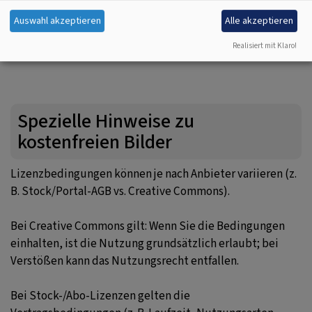
Nutzung; in der Praxis oft auslegungsanfällig.
Auswahl akzeptieren
Alle akzeptieren
Merke
: Auch bei CC gilt: Lizenztext lesen und
Realisiert mit Klaro!
Anforderungen exakt umsetzen.
Spezielle Hinweise zu
kostenfreien Bilder
Lizenzbedingungen können je nach Anbieter variieren (z.
B. Stock/Portal-AGB vs. Creative Commons).
Bei Creative Commons gilt: Wenn Sie die Bedingungen
einhalten, ist die Nutzung grundsätzlich erlaubt; bei
Verstößen kann das Nutzungsrecht entfallen.
Bei Stock-/Abo-Lizenzen gelten die