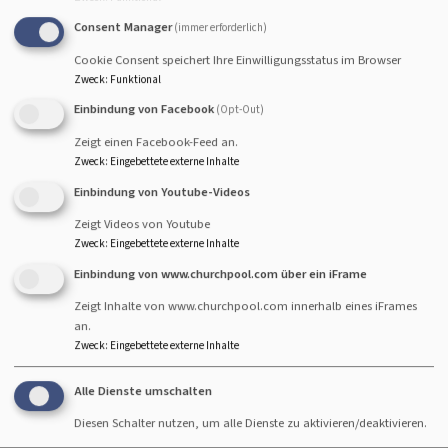
Wenn nicht eindeutig klar ist, woher das Bild stammt und
Consent Manager
(immer erforderlich)
welche Lizenz gilt: nicht verwenden.
Cookie Consent speichert Ihre Einwilligungsstatus im Browser
Zweck
:
Funktional
Einbindung von Facebook
(Opt-Out)
Creative Commons (CC) –
Zeigt einen Facebook-Feed an.
Übersicht und Hinweise
Zweck
:
Eingebettete externe Inhalte
Einbindung von Youtube-Videos
Creative Commons ist ein Lizenzsystem mit
Zeigt Videos von Youtube
standardisierten Bedingungen. Häufige Bausteine:
Zweck
:
Eingebettete externe Inhalte
Einbindung von www.churchpool.com über ein iFrame
BY (Attribution): Namensnennung ist Pflicht.
SA (ShareAlike): Bearbeitungen müssen unter
Zeigt Inhalte von www.churchpool.com innerhalb eines iFrames
derselben Lizenz weitergegeben werden.
an.
Zweck
:
Eingebettete externe Inhalte
ND (NoDerivatives): Keine Bearbeitungen erlaubt.
Je nach Auslegung können bereits
Alle Dienste umschalten
Zuschnitt/Overlay/Collage problematisch sein.
Diesen Schalter nutzen, um alle Dienste zu aktivieren/deaktivieren.
NC (NonCommercial): Nur nicht-kommerzielle