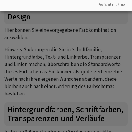
selbst mit einem farbigen Hintergrund zu versehen.
Realisiert mit Klaro!
Design
Hier können Sie eine vorgegebene Farbkombination
auswählen.
Hinweis: Änderungen die Sie in Schriftfamilie,
Hintergrundfarbe, Text- und Linkfarbe, Transparenzen
und Linien machen, überschreiben die Standardwerte
dieses Farbschemas. Sie können also jederzeit einzelne
Werte nach ihren eigenen Wünschen abändern, diese
bleiben auch nach einer Änderung des Farbschemas
bestehen.
Hintergrundfarben, Schriftfarben,
Transparenzen und Verläufe
In diesen 3 Bereichen können Sie das ausgewählte