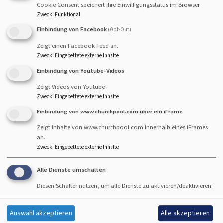
Cookie Consent speichert Ihre Einwilligungsstatus im Browser
Zweck
:
Funktional
Gehen Sie dann zum Reiter
Optional: 2. Bild im
Headerbereich (rechts oben).
und wählen Sie das Bild
Einbindung von Facebook
(Opt-Out)
aus der Medienverwaltung aus.
Zeigt einen Facebook-Feed an.
Wenn Sie kein zweites Logo mehr angezeigt haben
Zweck
:
Eingebettete externe Inhalte
möchten, können Sie die Zeile, in der der Pfad zum Logo
Einbindung von Youtube-Videos
hinterlegt ist, einfach wieder löschen.
Zeigt Videos von Youtube
Zweck
:
Eingebettete externe Inhalte
Noch eine Anmerkung:
Achten Sie darauf, dass sich Logo, Header und
Einbindung von www.churchpool.com über ein iFrame
Hintergrund harmonisch zueinander verhalten. Dies
Zeigt Inhalte von www.churchpool.com innerhalb eines iFrames
erreichen Sie automatisch, wenn Ihr Logo einen
an.
Zweck
:
Eingebettete externe Inhalte
transparenten Hintergrund
hat. Dann läuft der Header-
Hintergrund durch und das Logo passt ins Design.
Alle Dienste umschalten
Hat Ihr Wunschlogo einen farbigen Hintergrund, dann
Diesen Schalter nutzen, um alle Dienste zu aktivieren/deaktivieren.
müssen Sie die Logo-Elemente in einem Grafik-
Programm ausschneiden und auf einem transparenten
Hintergrund einfügen. Es ist nicht sinnvoll, das Logo
Auswahl akzeptieren
Alle akzeptieren