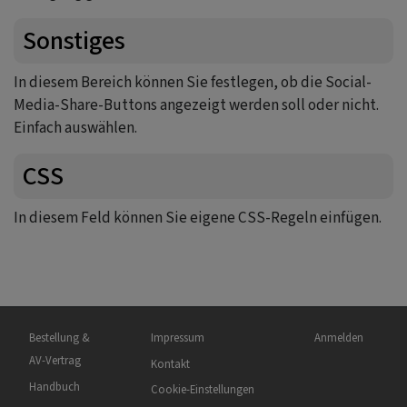
Sonstiges
In diesem Bereich können Sie festlegen, ob die Social-
Media-Share-Buttons angezeigt werden soll oder nicht.
Einfach auswählen.
CSS
In diesem Feld können Sie eigene CSS-Regeln einfügen.
Hauptnavigation
Fußbereichsmenü
Benutzermenü
Bestellung &
Impressum
Anmelden
AV-Vertrag
Kontakt
Handbuch
Cookie-Einstellungen