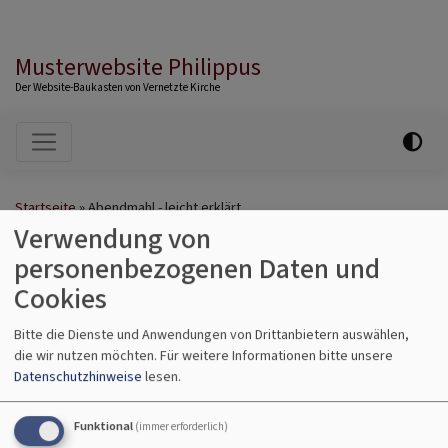
Musterwebsite Philippus
Der Website-Baukasten von Vernetzte Kirche
Hauptnavigation
Startseite
Abendmahl - leicht erklärt
Verwendung von
personenbezogenen Daten und
Abendmahl - leicht
Cookies
erklärt
Bitte die Dienste und Anwendungen von Drittanbietern auswählen,
die wir nutzen möchten.
Für weitere Informationen bitte unsere
Datenschutzhinweise
lesen.
Im Gottesdienst feiern die Menschen Abendmahl.
Funktional
(immer erforderlich)
Sie erinnern an diese Erzählung: